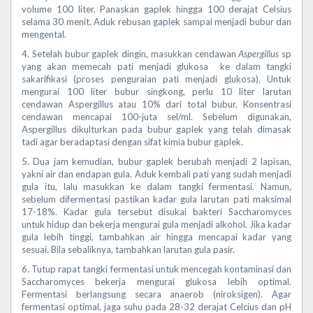
volume 100 liter. Panaskan gaplek hingga 100 derajat Celsius
selama 30 menit. Aduk rebusan gaplek sampai menjadi bubur dan
mengental.
4. Setelah bubur gaplek dingin, masukkan cendawan
Aspergillus
sp
yang akan memecah pati menjadi glukosa ke dalam tangki
sakarifikasi (proses penguraian pati menjadi glukosa). Untuk
mengurai 100 liter bubur singkong, perlu 10 liter larutan
cendawan Aspergillus atau 10% dari total bubur. Konsentrasi
cendawan mencapai 100-juta sel/ml. Sebelum digunakan,
Aspergillus dikulturkan pada bubur gaplek yang telah dimasak
tadi agar beradaptasi dengan sifat kimia bubur gaplek.
5. Dua jam kemudian, bubur gaplek berubah menjadi 2 lapisan,
yakni air dan endapan gula. Aduk kembali pati yang sudah menjadi
gula itu, lalu masukkan ke dalam tangki fermentasi. Namun,
sebelum difermentasi pastikan kadar gula larutan pati maksimal
17-18%. Kadar gula tersebut disukai bakteri Saccharomyces
untuk hidup dan bekerja mengurai gula menjadi alkohol. Jika kadar
gula lebih tinggi, tambahkan air hingga mencapai kadar yang
sesuai. Bila sebaliknya, tambahkan larutan gula pasir.
6. Tutup rapat tangki fermentasi untuk mencegah kontaminasi dan
Saccharomyces bekerja mengurai glukosa lebih optimal.
Fermentasi berlangsung secara anaerob (niroksigen). Agar
fermentasi optimal, jaga suhu pada 28-32 derajat Celcius dan pH