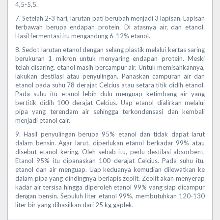
4,5-5,5.
7. Setelah 2-3 hari, larutan pati berubah menjadi 3 lapisan. Lapisan
terbawah berupa endapan protein. Di atasnya air, dan etanol.
Hasil fermentasi itu mengandung 6-12% etanol.
8. Sedot larutan etanol dengan selang plastik melalui kertas saring
berukuran 1 mikron untuk menyaring endapan protein. Meski
telah disaring, etanol masih bercampur air. Untuk memisahkannya,
lakukan destilasi atau penyulingan. Panaskan campuran air dan
etanol pada suhu 78 derajat Celcius atau setara titik didih etanol.
Pada suhu itu etanol lebih dulu menguap ketimbang air yang
bertitik didih 100 derajat Celcius. Uap etanol dialirkan melalui
pipa yang terendam air sehingga terkondensasi dan kembali
menjadi etanol cair.
9. Hasil penyulingan berupa 95% etanol dan tidak dapat larut
dalam bensin. Agar larut, diperlukan etanol berkadar 99% atau
disebut etanol kering. Oleh sebab itu, perlu destilasi absorbent.
Etanol 95% itu dipanaskan 100 derajat Celcius. Pada suhu itu,
etanol dan air menguap. Uap keduanya kemudian dilewatkan ke
dalam pipa yang dindingnya berlapis zeolit. Zeolit akan menyerap
kadar air tersisa hingga diperoleh etanol 99% yang siap dicampur
dengan bensin. Sepuluh liter etanol 99%, membutuhkan 120-130
liter bir yang dihasilkan dari 25 kg gaplek.