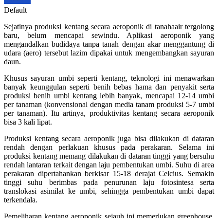
Default
Sejatinya produksi kentang secara aeroponik di tanahaair tergolong
baru, belum mencapai sewindu. Aplikasi aeroponik yang
mengandalkan budidaya tanpa tanah dengan akar menggantung di
udara (aero) tersebut lazim dipakai untuk mengembangkan sayuran
daun.
Khusus sayuran umbi seperti kentang, teknologi ini menawarkan
banyak keunggulan seperti benih bebas hama dan penyakit serta
produksi benih umbi kentang lebih banyak, mencapai 12-14 umbi
per tanaman (konvensional dengan media tanam produksi 5-7 umbi
per tanaman). Itu artinya, produktivitas kentang secara aeroponik
bisa 3 kali lipat.
Produksi kentang secara aeroponik juga bisa dilakukan di dataran
rendah dengan perlakuan khusus pada perakaran. Selama ini
produksi kentang memang dilakukan di dataran tinggi yang bersuhu
rendah lantaran terkait dengan laju pembentukan umbi. Suhu di area
perakaran dipertahankan berkisar 15-18 derajat Celcius. Semakin
tinggi suhu berimbas pada penurunan laju fotosintesa serta
translokasi asimilat ke umbi, sehingga pembentukan umbi dapat
terkendala.
Pemeliharan kentang aeroponik sejauh ini memerlukan greenhouse.