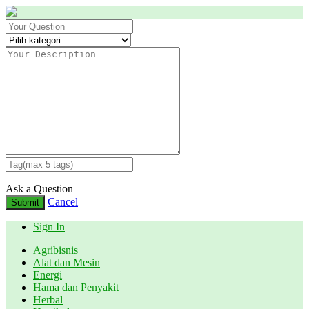
Ask a Question
Cancel
Submit
Sign In
Agribisnis
Alat dan Mesin
Energi
Hama dan Penyakit
Herbal