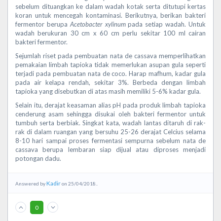
sebelum dituangkan ke dalam wadah kotak serta ditutupi kertas
koran untuk mencegah kontaminasi. Berikutnya, berikan bakteri
fermentor berupa
Acetobacter xylinum
pada setiap wadah. Untuk
wadah berukuran 30 cm x 60 cm perlu sekitar 100 ml cairan
bakteri fermentor.
Sejumlah riset pada pembuatan nata de cassava memperlihatkan
pemakaian limbah tapioka tidak memerlukan asupan gula seperti
terjadi pada pembuatan nata de coco. Harap mafhum, kadar gula
pada air kelapa rendah, sekitar 3%. Berbeda dengan limbah
tapioka yang disebutkan di atas masih memiliki 5-6% kadar gula.
Selain itu, derajat keasaman alias pH pada produk limbah tapioka
cenderung asam sehingga disukai oleh bakteri fermentor untuk
tumbuh serta berbiak. Singkat kata, wadah lantas ditaruh di rak-
rak di dalam ruangan yang bersuhu 25-26 derajat Celcius selama
8-10 hari sampai proses fermentasi sempurna sebelum nata de
cassava berupa lembaran siap dijual atau diproses menjadi
potongan dadu.
Kadir
Answered by
on 25/04/2018..
0