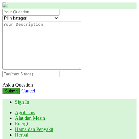
Ask a Question
Cancel
Submit
Sign In
Agribisnis
Alat dan Mesin
Energi
Hama dan Penyakit
Herbal