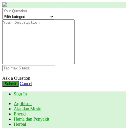
Ask a Question
Cancel
Submit
Sign In
Agribisnis
Alat dan Mesin
Energi
Hama dan Penyakit
Herbal