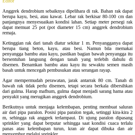
Editor
Anggrek dendrobium sebaiknya dipelihara di rak. Bahan rak dapat
berupa kayu, besi, atau kawat. Lebar rak berkisar 80-100 cm dan
panjangnya menyesuaikan kondisi lahan. Setiap meter persegi rak
dapat memuat 25 pot (pot diameter 15 cm) anggrek dendrobium
remaja.
Ketinggian rak dari tanah diatur sekitar 1 m. Penyangganya dapat
berupa tiang beton, kayu, atau besi. Namun bila memakai
penyangga bambu atau kayu, pastikan bagian bawah penyangga itu
bersentuhan langsung dengan tanah yang terlebih dahulu di
disemen. Benamkan bambu atau kayu itu sewaktu semen masih
basah untuk mencegah pembusukan atau serangan rayap.
Agar mempermudah perawatan, jarak antarrak 80 cm. Tanah di
bawah rak tidak perlu disemen, tetapi secara berkala dibersihkan
dari gulma. Harap mafhum, gulma dapat menjadi sarang hama atau
penyakit yang merugikan anggrek dendrobium.
Berikutnya untuk menjaga kelembapan, penting membuat saluran
air dari pipa paralon. Posisi pipa paralon tegak, setinggi kira-kira 2
m, sehingga rak anggrek terlampaui. Di ujung paralon dipasang
sprinkler yang dapat berputar sehingga saat kondisi cuaca terlalu
panas atau kelembapan turun, kran air dapat dibuka dan air
menyembur melalui sprinkler.