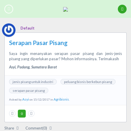
Default
Serapan Pasar Pisang
Saya ingin menanyakan serapan pasar pisang dan jenis-jenis
pisang yang diperlukan pasar? Mohon informasinya. Terimakasih
Asyi, Padang, Sumatera Barat
jenis pisang untuk industri
peluang bisnis berkebun pisang
serapan pasar pisang
Asyi
Agribisnis
Asked by
on 15/12/2017 in
.
0
Share
Comment(0)