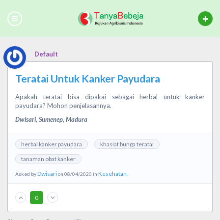
Default
Teratai Untuk Kanker Payudara
Apakah teratai bisa dipakai sebagai herbal untuk kanker
payudara? Mohon penjelasannya.
Dwisari, Sumenep, Madura
herbal kanker payudara
khasiat bunga teratai
tanaman obat kanker
Dwisari
Kesehatan
Asked by
on 08/04/2020 in
.
0