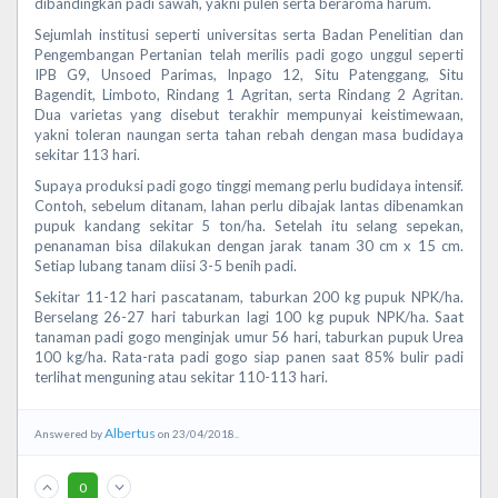
dibandingkan padi sawah, yakni pulen serta beraroma harum.
Sejumlah institusi seperti universitas serta Badan Penelitian dan
Pengembangan Pertanian telah merilis padi gogo unggul seperti
IPB G9, Unsoed Parimas, Inpago 12, Situ Patenggang, Situ
Bagendit, Limboto, Rindang 1 Agritan, serta Rindang 2 Agritan.
Dua varietas yang disebut terakhir mempunyai keistimewaan,
yakni toleran naungan serta tahan rebah dengan masa budidaya
sekitar 113 hari.
Supaya produksi padi gogo tinggi memang perlu budidaya intensif.
Contoh, sebelum ditanam, lahan perlu dibajak lantas dibenamkan
pupuk kandang sekitar 5 ton/ha. Setelah itu selang sepekan,
penanaman bisa dilakukan dengan jarak tanam 30 cm x 15 cm.
Setiap lubang tanam diisi 3-5 benih padi.
Sekitar 11-12 hari pascatanam, taburkan 200 kg pupuk NPK/ha.
Berselang 26-27 hari taburkan lagi 100 kg pupuk NPK/ha. Saat
tanaman padi gogo menginjak umur 56 hari, taburkan pupuk Urea
100 kg/ha. Rata-rata padi gogo siap panen saat 85% bulir padi
terlihat menguning atau sekitar 110-113 hari.
Albertus
Answered by
on 23/04/2018..
0