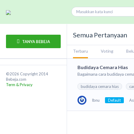
Semua Pertanyaan
TANYA BEBEJA
Terbaru
Voting
Bel
Budidaya Cemara Hias
©2026 Copyright 2014
Bagaimana cara budidaya cema
Bebeja.com
Term & Privacy
budidaya cemara hias
ca
Ibnu
Default
As