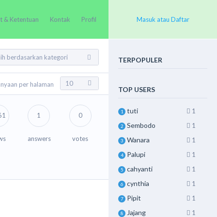
t & Ketentuan
Kontak
Profil
Masuk atau Daftar
TERPOPULER
anyaan per halaman
TOP USERS
tuti
1
1
61
1
0
Sembodo
1
2
ws
answers
votes
Wanara
1
3
Palupi
1
4
cahyanti
1
5
cynthia
1
6
Pipit
1
7
Jajang
1
8