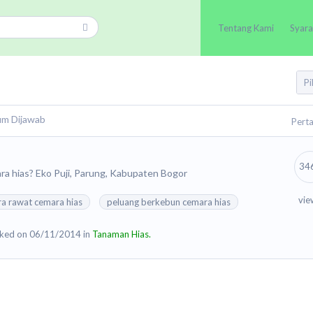
Tentang Kami
Syara
um Dijawab
Pert
34
ra hias? Eko Puji, Parung, Kabupaten Bogor
vie
ra rawat cemara hias
peluang berkebun cemara hias
ked on 06/11/2014 in
Tanaman Hias.