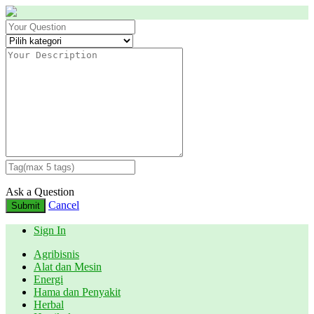
Ask a Question
Cancel
Submit
Sign In
Agribisnis
Alat dan Mesin
Energi
Hama dan Penyakit
Herbal