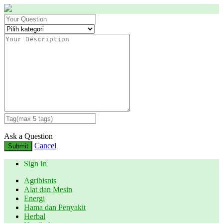
Ask a Question
Cancel
Submit
Sign In
Agribisnis
Alat dan Mesin
Energi
Hama dan Penyakit
Herbal