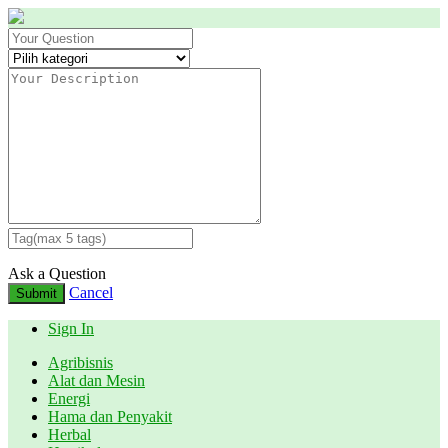
Ask a Question
Cancel
Submit
Sign In
Agribisnis
Alat dan Mesin
Energi
Hama dan Penyakit
Herbal