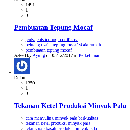
1491
1
0
Pembuatan Tepung Mocaf
jenis-jenis tepung modifikasi
peluang usaha tepung mocaf skala rumah
pembuatan tepung mocaf
Asked by
Ayung
on 03/12/2017 in
Perkebunan.
Default
1350
1
0
Tekanan Ketel Produksi Minyak Pala
cara menyuling minyak pala berkualitas
tekanan ketel produksi minyak pala
teknik uap basah produksi minyak pala