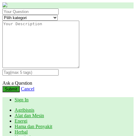
Ask a Question
Cancel
Submit
Sign In
Agribisnis
Alat dan Mesin
Energi
Hama dan Penyakit
Herbal