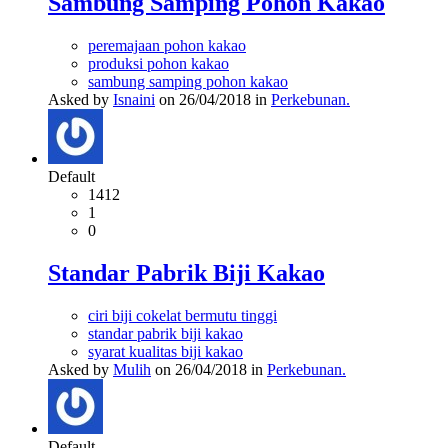
Sambung Samping Pohon Kakao
peremajaan pohon kakao
produksi pohon kakao
sambung samping pohon kakao
Asked by
Isnaini
on 26/04/2018 in
Perkebunan.
Default
1412
1
0
Standar Pabrik Biji Kakao
ciri biji cokelat bermutu tinggi
standar pabrik biji kakao
syarat kualitas biji kakao
Asked by
Mulih
on 26/04/2018 in
Perkebunan.
Default