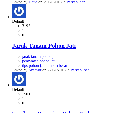
Asked by
Daud
on 29/04/2018 in
Perkebunan.
Default
3193
1
0
Jarak Tanam Pohon Jati
jarak tanam pohon jati
perawatan pohon jati
tips pohon jati tumbuh besar
Asked by
Syamsir
on 27/04/2018 in
Perkebunan.
Default
1501
1
0