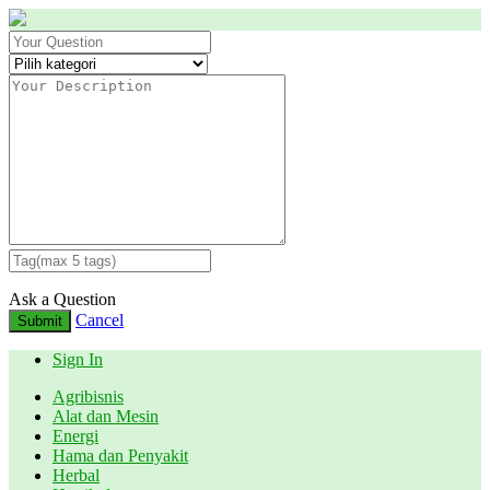
Ask a Question
Cancel
Submit
Sign In
Agribisnis
Alat dan Mesin
Energi
Hama dan Penyakit
Herbal