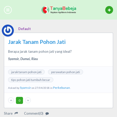
Default
Jarak Tanam Pohon Jati
Berapa jarak tanam pohon jati yang ideal?
Syamsir, Dumai, Riau
jarak tanam pohon jati
perawatan pohon jati
tips pohon jati tumbuh besar
Syamsir
Perkebunan
Asked by
on 27/04/2018 in
.
0
Share
Comment(0)