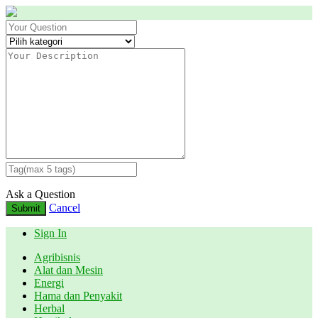
Ask a Question
Cancel
Submit
Sign In
Agribisnis
Alat dan Mesin
Energi
Hama dan Penyakit
Herbal