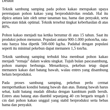
Default
Teknik sambung samping pada pohon kakao merupakan upaya
peremajaan pohon kakao yang berproduktivitas rendah. Hal itu
dipicu antara lain oleh umur tanaman tua, hama dan penyakit, serta
perawatan tidak optimal. Teknik tersebut tingkat keberhasilan di atas
80%.
Pohon kakao menjadi tua ketika berumur di atas 15 tahun. Saat itu
produksi pohon menurun. Populasi antara 900-1.000 pohon/ha, rata-
rata hanya bisa dipetik 500-600 kg/ha. Padahal dengan populasi
seperti itu minimal pekebun dapat memanen 1,5 ton/ha.
Teknik sambung samping terbukti bisa membuat pohon kakao
menjadi “remaja” dalam waktu singkat. Tujuh bulan pascasambung,
pohon mampu berbunga. Menariknya, pekebun tetap dapat
memanen kakao dari batang bawah, walau entres yang disambung
belum berproduksi.
Pada proses sambung samping, pekebun perlu cermat
memperhatikan kondisi batang bawah dan atas. Batang bawah harus
sehat, kulit batang mudah dibuka dengan kambium putih bersih.
Entres atau batang atas diambil sepanjang 40 cm bergaris tengah 1
cm dari pohon kakao unggul yang stabil berproduksi serta bebas
hama dan penyakit.