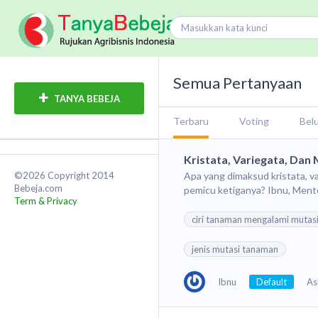
Semua Pertanyaan
TANYA BEBEJA
Terbaru
Voting
Bel
Kristata, Variegata, Dan
©2026 Copyright 2014
Apa yang dimaksud kristata, v
Bebeja.com
pemicu ketiganya? Ibnu, Ment
Term & Privacy
ciri tanaman mengalami mutas
jenis mutasi tanaman
Ibnu
Default
As