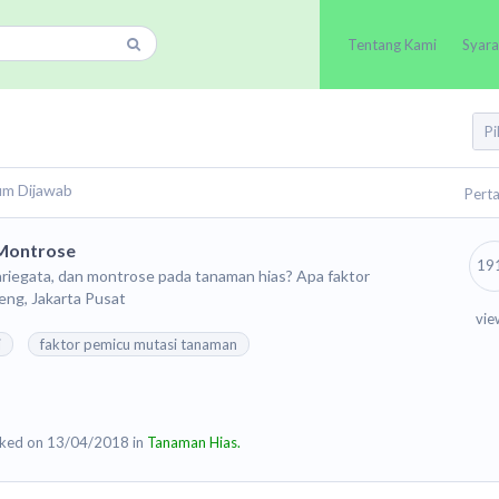
Tentang Kami
Syara
um Dijawab
Pert
 Montrose
19
ariegata, dan montrose pada tanaman hias? Apa faktor
eng, Jakarta Pusat
vie
i
faktor pemicu mutasi tanaman
ked on 13/04/2018 in
Tanaman Hias.