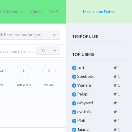
t & Ketentuan
Kontak
Profil
Masuk atau Daftar
TERPOPULER
anyaan per halaman
TOP USERS
tuti
1
1
12
1
0
Sembodo
1
2
ws
answers
votes
Wanara
1
3
Palupi
1
4
cahyanti
1
5
cynthia
1
6
Pipit
1
7
Jajang
1
8