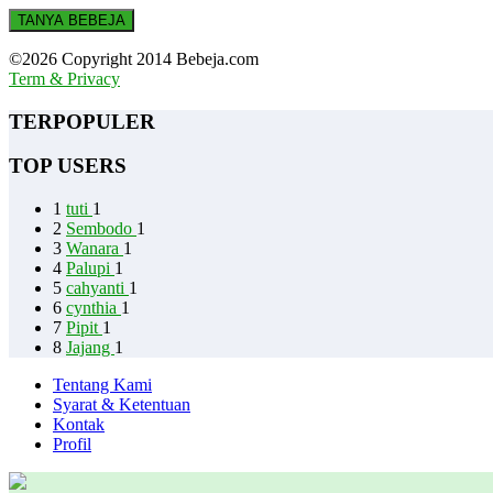
TANYA BEBEJA
©2026 Copyright 2014 Bebeja.com
Term & Privacy
TERPOPULER
TOP USERS
1
tuti
1
2
Sembodo
1
3
Wanara
1
4
Palupi
1
5
cahyanti
1
6
cynthia
1
7
Pipit
1
8
Jajang
1
Tentang Kami
Syarat & Ketentuan
Kontak
Profil