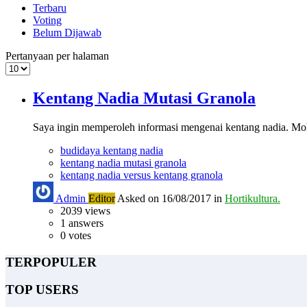
Terbaru
Voting
Belum Dijawab
Pertanyaan per halaman
Kentang Nadia Mutasi Granola
Saya ingin memperoleh informasi mengenai kentang nadia. Mo
budidaya kentang nadia
kentang nadia mutasi granola
kentang nadia versus kentang granola
Admin
Editor
Asked on 16/08/2017 in
Hortikultura.
2039
views
1
answers
0
votes
TERPOPULER
TOP USERS