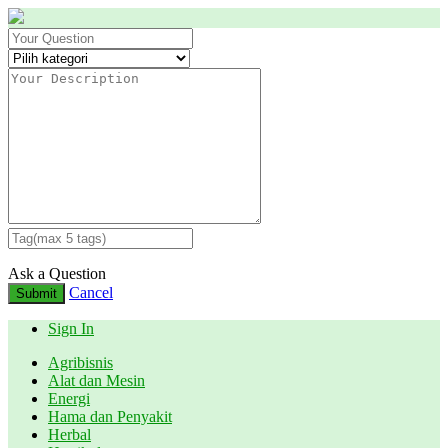
Ask a Question
Cancel
Submit
Sign In
Agribisnis
Alat dan Mesin
Energi
Hama dan Penyakit
Herbal