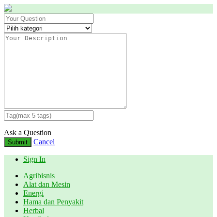
Ask a Question
Cancel
Submit
Sign In
Agribisnis
Alat dan Mesin
Energi
Hama dan Penyakit
Herbal