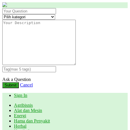
Ask a Question
Cancel
Submit
Sign In
Agribisnis
Alat dan Mesin
Energi
Hama dan Penyakit
Herbal