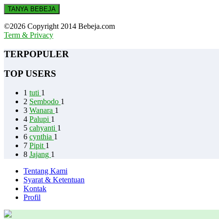
TANYA BEBEJA
©2026 Copyright 2014 Bebeja.com
Term & Privacy
TERPOPULER
TOP USERS
1
tuti
1
2
Sembodo
1
3
Wanara
1
4
Palupi
1
5
cahyanti
1
6
cynthia
1
7
Pipit
1
8
Jajang
1
Tentang Kami
Syarat & Ketentuan
Kontak
Profil