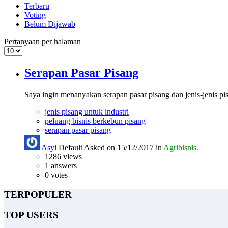
Terbaru
Voting
Belum Dijawab
Pertanyaan per halaman
Serapan Pasar Pisang
Saya ingin menanyakan serapan pasar pisang dan jenis-jenis p
jenis pisang untuk industri
peluang bisnis berkebun pisang
serapan pasar pisang
Asyi
Default
Asked on 15/12/2017 in
Agribisnis.
1286
views
1
answers
0
votes
TERPOPULER
TOP USERS