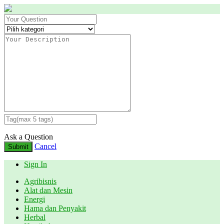
Ask a Question
Cancel
Submit
Sign In
Agribisnis
Alat dan Mesin
Energi
Hama dan Penyakit
Herbal