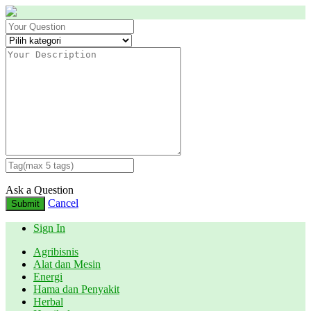
Ask a Question
Cancel
Submit
Sign In
Agribisnis
Alat dan Mesin
Energi
Hama dan Penyakit
Herbal