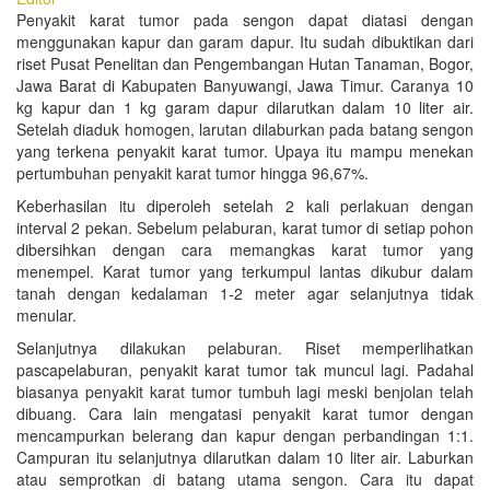
Penyakit karat tumor pada sengon dapat diatasi dengan
menggunakan kapur dan garam dapur. Itu sudah dibuktikan dari
riset Pusat Penelitan dan Pengembangan Hutan Tanaman, Bogor,
Jawa Barat di Kabupaten Banyuwangi, Jawa Timur. Caranya 10
kg kapur dan 1 kg garam dapur dilarutkan dalam 10 liter air.
Setelah diaduk homogen, larutan dilaburkan pada batang sengon
yang terkena penyakit karat tumor. Upaya itu mampu menekan
pertumbuhan penyakit karat tumor hingga 96,67%.
Keberhasilan itu diperoleh setelah 2 kali perlakuan dengan
interval 2 pekan. Sebelum pelaburan, karat tumor di setiap pohon
dibersihkan dengan cara memangkas karat tumor yang
menempel. Karat tumor yang terkumpul lantas dikubur dalam
tanah dengan kedalaman 1-2 meter agar selanjutnya tidak
menular.
Selanjutnya dilakukan pelaburan. Riset memperlihatkan
pascapelaburan, penyakit karat tumor tak muncul lagi. Padahal
biasanya penyakit karat tumor tumbuh lagi meski benjolan telah
dibuang. Cara lain mengatasi penyakit karat tumor dengan
mencampurkan belerang dan kapur dengan perbandingan 1:1.
Campuran itu selanjutnya dilarutkan dalam 10 liter air. Laburkan
atau semprotkan di batang utama sengon. Cara itu dapat