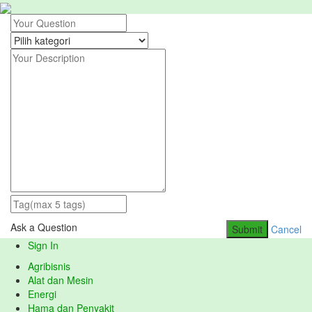
Ask a Question
Submit
Cancel
Sign In
Agribisnis
Alat dan Mesin
Energi
Hama dan Penyakit