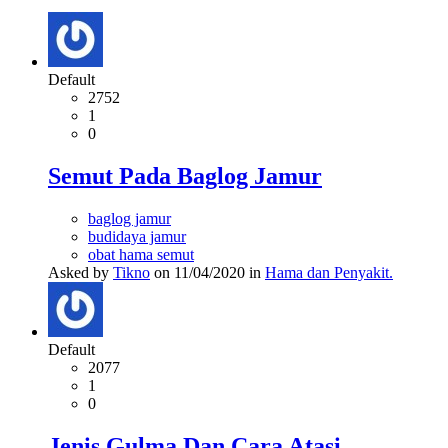
Default
2752
1
0
Semut Pada Baglog Jamur
baglog jamur
budidaya jamur
obat hama semut
Asked by
Tikno
on 11/04/2020 in
Hama dan Penyakit.
Default
2077
1
0
Jenis Gulma Dan Cara Atasi