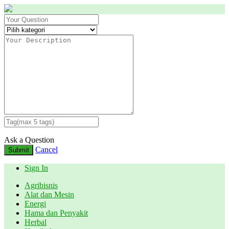
Ask a Question
Cancel
Submit
Sign In
Agribisnis
Alat dan Mesin
Energi
Hama dan Penyakit
Herbal