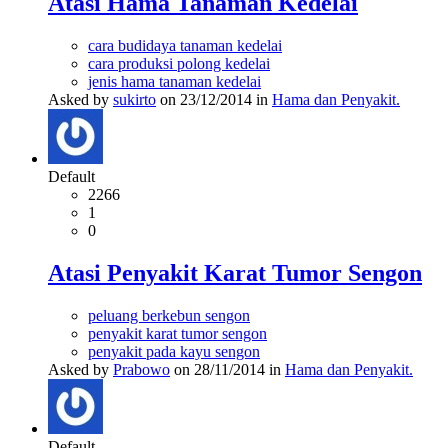
Atasi Hama Tanaman Kedelai
cara budidaya tanaman kedelai
cara produksi polong kedelai
jenis hama tanaman kedelai
Asked by
sukirto
on 23/12/2014 in
Hama dan Penyakit.
Default
2266
1
0
Atasi Penyakit Karat Tumor Sengon
peluang berkebun sengon
penyakit karat tumor sengon
penyakit pada kayu sengon
Asked by
Prabowo
on 28/11/2014 in
Hama dan Penyakit.
Default