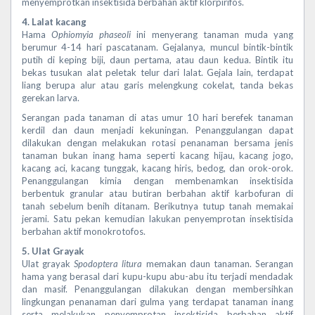
menyemprotkan insektisida berbahan aktif klorpirifos.
4. Lalat kacang
Hama
Ophiomyia phaseoli
ini menyerang tanaman muda yang
berumur 4-14 hari pascatanam. Gejalanya, muncul bintik-bintik
putih di keping biji, daun pertama, atau daun kedua. Bintik itu
bekas tusukan alat peletak telur dari lalat. Gejala lain, terdapat
liang berupa alur atau garis melengkung cokelat, tanda bekas
gerekan larva.
Serangan pada tanaman di atas umur 10 hari berefek tanaman
kerdil dan daun menjadi kekuningan. Penanggulangan dapat
dilakukan dengan melakukan rotasi penanaman bersama jenis
tanaman bukan inang hama seperti kacang hijau, kacang jogo,
kacang aci, kacang tunggak, kacang hiris, bedog, dan orok-orok.
Penanggulangan kimia dengan membenamkan insektisida
berbentuk granular atau butiran berbahan aktif karbofuran di
tanah sebelum benih ditanam. Berikutnya tutup tanah memakai
jerami. Satu pekan kemudian lakukan penyemprotan insektisida
berbahan aktif monokrotofos.
5. Ulat Grayak
Ulat grayak
Spodoptera litura
memakan daun tanaman. Serangan
hama yang berasal dari kupu-kupu abu-abu itu terjadi mendadak
dan masif. Penanggulangan dilakukan dengan membersihkan
lingkungan penanaman dari gulma yang terdapat tanaman inang
serta melakukan penyemprotan insektisida berbahan aktif