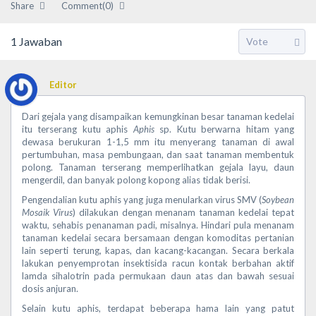
Share
Comment(0)
1
Jawaban
Editor
Dari gejala yang disampaikan kemungkinan besar tanaman kedelai
itu terserang kutu aphis
Aphis
sp. Kutu berwarna hitam yang
dewasa berukuran 1-1,5 mm itu menyerang tanaman di awal
pertumbuhan, masa pembungaan, dan saat tanaman membentuk
polong. Tanaman terserang memperlihatkan gejala layu, daun
mengerdil, dan banyak polong kopong alias tidak berisi.
Pengendalian kutu aphis yang juga menularkan virus SMV (
Soybean
Mosaik Virus
) dilakukan dengan menanam tanaman kedelai tepat
waktu, sehabis penanaman padi, misalnya. Hindari pula menanam
tanaman kedelai secara bersamaan dengan komoditas pertanian
lain seperti terung, kapas, dan kacang-kacangan. Secara berkala
lakukan penyemprotan insektisida racun kontak berbahan aktif
lamda sihalotrin pada permukaan daun atas dan bawah sesuai
dosis anjuran.
Selain kutu aphis, terdapat beberapa hama lain yang patut