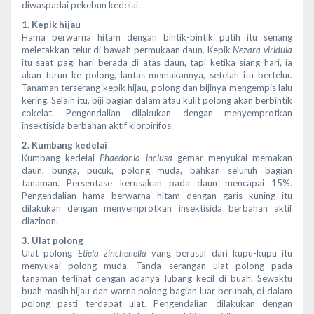
diwaspadai pekebun kedelai.
1. Kepik hijau
Hama berwarna hitam dengan bintik-bintik putih itu senang
meletakkan telur di bawah permukaan daun. Kepik
Nezara viridula
itu saat pagi hari berada di atas daun, tapi ketika siang hari, ia
akan turun ke polong, lantas memakannya, setelah itu bertelur.
Tanaman terserang kepik hijau, polong dan bijinya mengempis lalu
kering. Selain itu, biji bagian dalam atau kulit polong akan berbintik
cokelat. Pengendalian dilakukan dengan menyemprotkan
insektisida berbahan aktif klorpirifos.
2. Kumbang kedelai
Kumbang kedelai
Phaedonia inclusa
gemar menyukai memakan
daun, bunga, pucuk, polong muda, bahkan seluruh bagian
tanaman. Persentase kerusakan pada daun mencapai 15%.
Pengendalian hama berwarna hitam dengan garis kuning itu
dilakukan dengan menyemprotkan insektisida berbahan aktif
diazinon.
3. Ulat polong
Ulat polong
Etiela zinchenella
yang berasal dari kupu-kupu itu
menyukai polong muda. Tanda serangan ulat polong pada
tanaman terlihat dengan adanya lubang kecil di buah. Sewaktu
buah masih hijau dan warna polong bagian luar berubah, di dalam
polong pasti terdapat ulat. Pengendalian dilakukan dengan