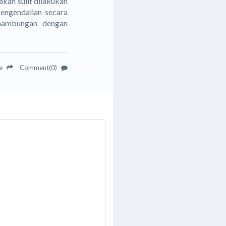
akan sulit dilakukan
Pengendalian secara
sinambungan dengan
re
Comment(0)