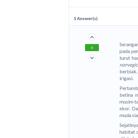
1
Answer(s)
Serangan
0
pada per
turut ha
norvegi
berbiak
irigasi.
Pertumb
betina 
musim ta
ekor. D
muda sia
Sejatiny
habitat 