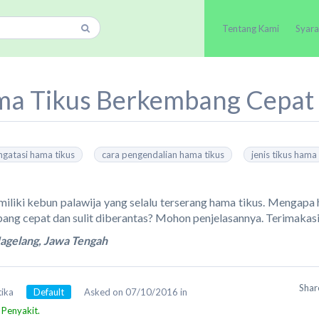
Tentang Kami
Syara
a Tikus Berkembang Cepat
ngatasi hama tikus
cara pengendalian hama tikus
jenis tikus hama
iliki kebun palawija yang selalu terserang hama tikus. Mengapa 
ng cepat dan sulit diberantas? Mohon penjelasannya. Terimakas
Magelang, Jawa Tengah
Sha
tika
Default
Asked on 07/10/2016 in
Penyakit.