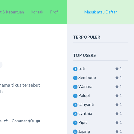
t & Ketentuan
Kontak
Profil
Masuk atau Daftar
TERPOPULER
TOP USERS
tuti
1
1
Sembodo
1
2
hama tikus tersebut
Wanara
1
3
ih
Palupi
1
4
cahyanti
1
5
cynthia
1
6
re
Comment(0)
Pipit
1
7
Jajang
1
8