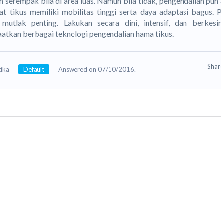
n serempak bila di area luas. Namun bila tidak, pengendalian pun 
t tikus memiliki mobilitas tinggi serta daya adaptasi bagus. 
 mutlak penting. Lakukan secara dini, intensif, dan berke
tkan berbagai teknologi pengendalian hama tikus.
Sha
tika
Default
Answered on 07/10/2016.