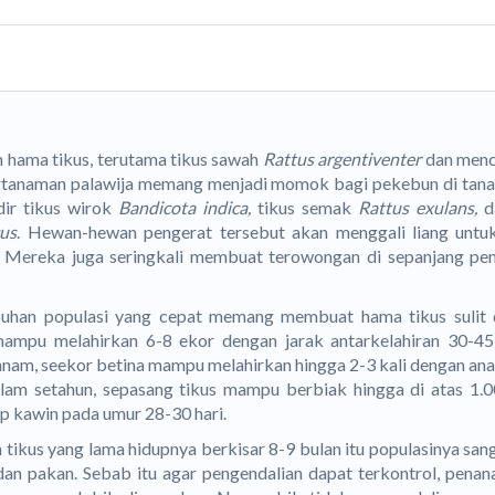
 hama tikus, terutama tikus sawah
Rattus argentiventer
dan menc
tanaman palawija memang menjadi momok bagi pekebun di tanaha
dir tikus wirok
Bandicota indica,
tikus semak
Rattus exulans,
da
cus
. Hewan-hewan pengerat tersebut akan menggali liang untuk
. Mereka juga seringkali membuat terowongan di sepanjang pe
uhan populasi yang cepat memang membuat hama tikus sulit d
mampu melahirkan 6-8 ekor dengan jarak antarkelahiran 30-45
nam, seekor betina mampu melahirkan hingga 2-3 kali dengan an
alam setahun, sepasang tikus mampu berbiak hingga di atas 1.0
p kawin pada umur 28-30 hari.
a tikus yang lama hidupnya berkisar 8-9 bulan itu populasinya san
dan pakan. Sebab itu agar pengendalian dapat terkontrol, penan