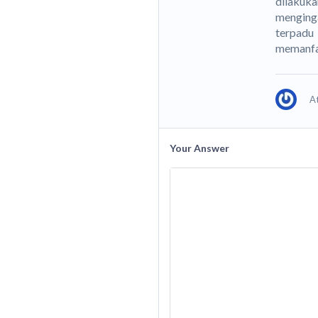
dilakuka
menginga
terpadu
memanfaa
A
Your Answer