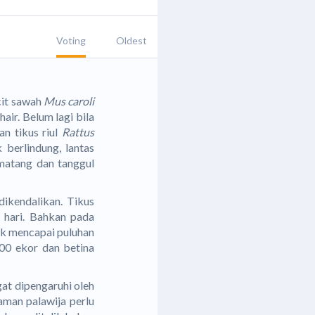
Voting
Oldest
it sawah
Mus caroli
ir. Belum lagi bila
n tikus riul
Rattus
 berlindung, lantas
matang dan tanggul
ikendalikan. Tikus
 hari. Bahkan pada
ak mencapai puluhan
00 ekor dan betina
gat dipengaruhi oleh
aman palawija perlu