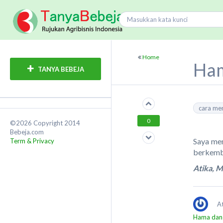
Home
Ham
TANYA BEBEJA
cara me
0
©2026 Copyright 2014
Bebeja.com
Saya mem
Term & Privacy
berkemba
Atika, 
A
Hama dan 