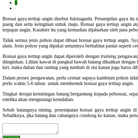
0
Bonsai gaya tertiup angin disebut fukinagashi. Penampilan gaya it
juang dan serta keinginan untuk maju. Bonsai gaya tertiup angin a
terpapar angin. Karakter itu yang kemudian dijabarkan oleh para pebo
Tidak semua jenis pohon dapat dibuat bonsai gaya tertiup angin. Syar
alam. Jenis pohon yang dipakai umumnya berhabitat pantai seperti c
Bonsai gaya tertiup angin dapat diperoleh dengan
training
pengawatan
diinginkan. Lilitan kawat di pangkal bawah batang dikaitkan dengan 
kiri, maka dahan dan ranting yang tumbuh di sisi kanan juga harus dib
Dalam proses pengawatan, perlu cermat supaya kambium pohon tidak r
perlu waktu 5-6 tahun untuk membentuk bonsai gaya tertiup angin.
Tingkat derajat kemiringan batang bergantung kepada pebonsai, sepa
estetika akan mengurangi keindahan.
Sebab batangnya miring, penempatan bonsai gaya tertiup angin di 
Sebaliknya, jika batang dan cabangnya condong ke kanan, maka pena