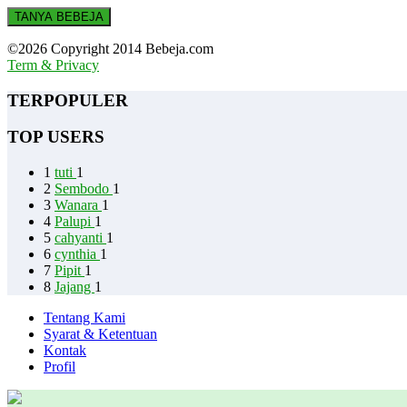
TANYA BEBEJA
©2026 Copyright 2014 Bebeja.com
Term & Privacy
TERPOPULER
TOP USERS
1
tuti
1
2
Sembodo
1
3
Wanara
1
4
Palupi
1
5
cahyanti
1
6
cynthia
1
7
Pipit
1
8
Jajang
1
Tentang Kami
Syarat & Ketentuan
Kontak
Profil