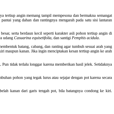
i gaya tertiup angin memang tampil mempesona dan bermakna semangat
 pantai yang dahan dan rantingnya mengarah pada satu sisi lantaran
sar, serta berdaun kecil seperti karakter asli pohon tertiup angin di
ra udang
Casuarina equisetifolia
, dan santigi
Pemphis acidula
.
membentuk batang, cabang, dan ranting agar tumbuh sesuai arah yang
iri maupun kanan. Jika ingin menciptakan kesan tertiup angin ke arah
Pun tidak terlalu longgar karena memberikan hasil jelek. Setidaknya
mbuhan pohon yang tegak lurus atau sejajar dengan pot karena secara
elah kanan dari garis tengah pot, bila batangnya condong ke kiri.