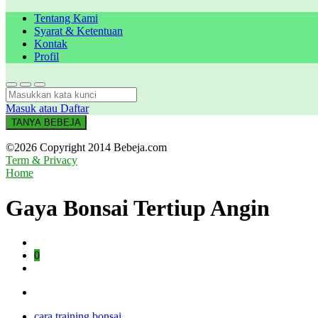
Tentang Kami
Syarat & Ketentuan
Kontak
Profil
Masuk atau Daftar
TANYA BEBEJA
©2026 Copyright 2014 Bebeja.com
Term & Privacy
Home
Gaya Bonsai Tertiup Angin
0
cara training bonsai