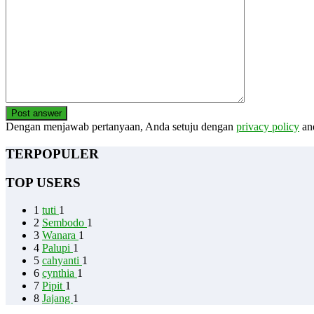
Post answer
Dengan menjawab pertanyaan, Anda setuju dengan
privacy policy
an
TERPOPULER
TOP USERS
1
tuti
1
2
Sembodo
1
3
Wanara
1
4
Palupi
1
5
cahyanti
1
6
cynthia
1
7
Pipit
1
8
Jajang
1