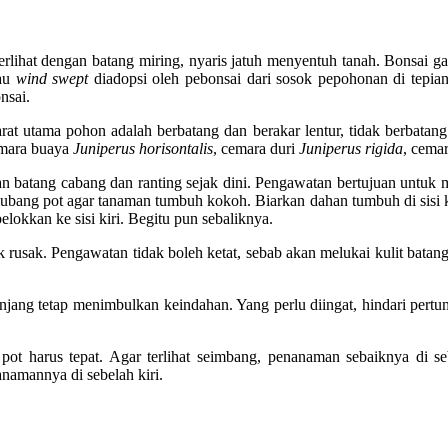
u terlihat dengan batang miring, nyaris jatuh menyentuh tanah. Bonsa
tau
wind swept
diadopsi oleh pebonsai dari sosok pepohonan di tepian
nsai.
at utama pohon adalah berbatang dan berakar lentur, tidak berbatang be
emara buaya
Juniperus horisontalis
, cemara duri
Juniperus rigida
, cema
 batang cabang dan ranting sejak dini. Pengawatan bertujuan untuk 
lubang pot agar tanaman tumbuh kokoh. Biarkan dahan tumbuh di sisi k
elokkan ke sisi kiri. Begitu pun sebaliknya.
usak. Pengawatan tidak boleh ketat, sebab akan melukai kulit batang. 
njang tetap menimbulkan keindahan. Yang perlu diingat, hindari pertu
pot harus tepat. Agar terlihat seimbang, penanaman sebaiknya di seb
namannya di sebelah kiri.