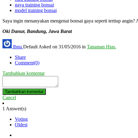
gaya training bonsai
model training bonsai
Saya ingin menanyakan mengenai bonsai gaya seperti tertiup angin? 
Oki Danur, Bandung, Jawa Barat
Ibnu
Default
Asked on 31/05/2016 in
Tanaman Hias.
Share
Comment(0)
Tambahkan komentar
Tambahkan komentar
Cancel
1
Answer(s)
Voting
Oldest