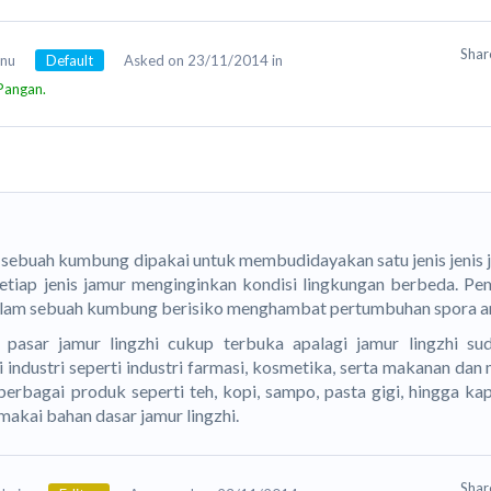
Sha
bnu
Default
Asked on 23/11/2014 in
Pangan.
 sebuah kumbung dipakai untuk membudidayakan satu jenis jenis ja
etiap jenis jamur menginginkan kondisi lingkungan berbeda. Pem
alam sebuah kumbung berisiko menghambat pertumbuhan spora an
 pasar jamur lingzhi cukup terbuka apalagi jamur lingzhi su
 industri seperti industri farmasi, kosmetika, serta makanan da
 berbagai produk seperti teh, kopi, sampo, pasta gigi, hingga k
akai bahan dasar jamur lingzhi.
Sha