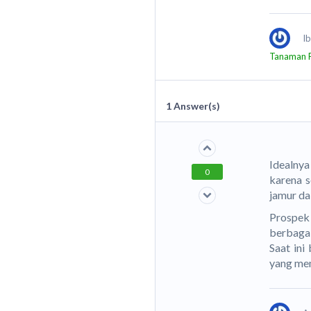
I
Tanaman 
1
Answer(s)
Idealnya
0
karena s
jamur d
Prospek
berbagai
Saat ini
yang mem