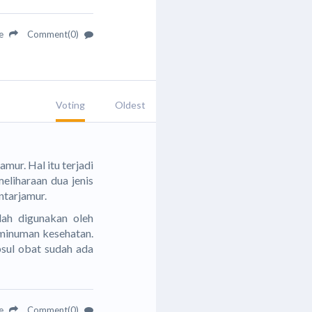
re
Comment(0)
Voting
Oldest
mur. Hal itu terjadi
eliharaan dua jenis
tarjamur.
dah digunakan oleh
n minuman kesehatan.
apsul obat sudah ada
re
Comment(0)