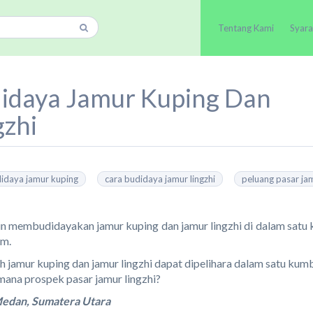
Tentang Kami
Syara
idaya Jamur Kuping Dan
gzhi
didaya jamur kuping
cara budidaya jamur lingzhi
peluang pasar ja
in membudidayakan jamur kuping dan jamur lingzhi di dalam sat
 m.
h jamur kuping dan jamur lingzhi dapat dipelihara dalam satu ku
mana prospek pasar jamur lingzhi?
Medan, Sumatera Utara