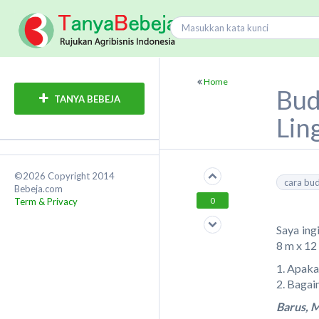
Home
Bud
TANYA BEBEJA
Lin
©2026 Copyright 2014
cara bu
Bebeja.com
0
Term & Privacy
Saya ing
8 m x 12
1. Apaka
2. Bagai
Barus, 