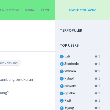
t & Ketentuan
Kontak
Profil
Masuk atau Daftar
TERPOPULER
TOP USERS
tuti
1
1
mur konsumsi
Sembodo
1
2
Wanara
1
3
Palupi
1
u kumbung berukuran
4
cahyanti
1
5
mbung?
cynthia
1
6
Pipit
1
7
Jajang
1
8