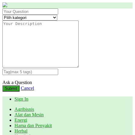
Ask a Question
Cancel
Submit
Sign In
Agribisnis
Alat dan Mesin
Energi
Hama dan Penyakit
Herbal