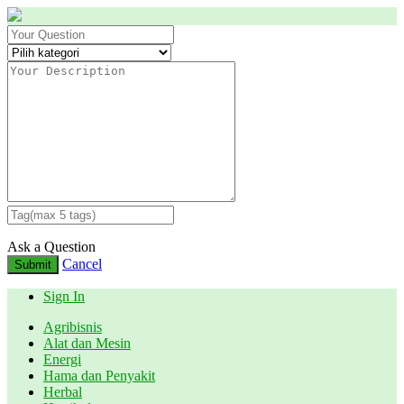
Ask a Question
Cancel
Submit
Sign In
Agribisnis
Alat dan Mesin
Energi
Hama dan Penyakit
Herbal