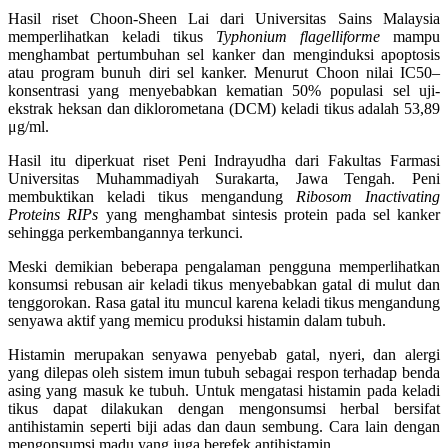
Hasil riset Choon-Sheen Lai dari Universitas Sains Malaysia
memperlihatkan keladi tikus
Typhonium flagelliforme
mampu
menghambat pertumbuhan sel kanker dan menginduksi apoptosis
atau program bunuh diri sel kanker. Menurut Choon nilai IC50–
konsentrasi yang menyebabkan kematian 50% populasi sel uji-
ekstrak heksan dan diklorometana (DCM) keladi tikus adalah 53,89
μg/ml.
Hasil itu diperkuat riset Peni Indrayudha dari Fakultas Farmasi
Universitas Muhammadiyah Surakarta, Jawa Tengah. Peni
membuktikan keladi tikus mengandung
Ribosom Inactivating
Proteins RIPs
yang menghambat sintesis protein pada sel kanker
sehingga perkembangannya terkunci.
Meski demikian beberapa pengalaman pengguna memperlihatkan
konsumsi rebusan air keladi tikus menyebabkan gatal di mulut dan
tenggorokan. Rasa gatal itu muncul karena keladi tikus mengandung
senyawa aktif yang memicu produksi histamin dalam tubuh.
Histamin merupakan senyawa penyebab gatal, nyeri, dan alergi
yang dilepas oleh sistem imun tubuh sebagai respon terhadap benda
asing yang masuk ke tubuh. Untuk mengatasi histamin pada keladi
tikus dapat dilakukan dengan mengonsumsi herbal bersifat
antihistamin seperti biji adas dan daun sembung. Cara lain dengan
mengonsumsi madu yang juga berefek antihistamin.