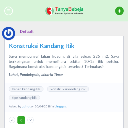
Default
Konstruksi Kandang Itik
Saya mempunyai lahan kosong di vila seluas 225 m2. Saya
berkeinginan untuk memelihara sekitar 10-15 itik petelur.
Bagaimana konstruksi kandang itik tersebut? Terimakasih
Luhut, Pondokgede, Jakarta Timur
bahan kandang itik
konstruksi kandang itik
tipe kandang itik
Luhut
Unggas
Asked by
on 20/04/2018 in
.
0