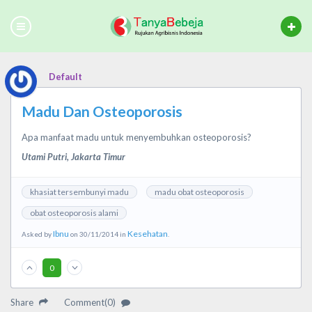
Default
Madu Dan Osteoporosis
Apa manfaat madu untuk menyembuhkan osteoporosis?
Utami Putri, Jakarta Timur
khasiat tersembunyi madu
madu obat osteoporosis
obat osteoporosis alami
Ibnu
Kesehatan
Asked by
on 30/11/2014 in
.
0
Share
Comment(0)