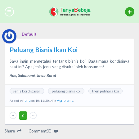
Default
Peluang Bisnis Ikan Koi
Saya ingin mengetahui tentang bisnis koi. Bagaimana kondisinya
saat ini? Apa jenis-jenis yang disukai oleh konsumen?
Ade, Sukabumi, Jawa Barat
jenis koi di pasar
peluang bisnis koi
tren pelihara koi
Ibnu
Agribisnis
Asked by
on 10/11/2014 in
.
0
Share
Comment(0)