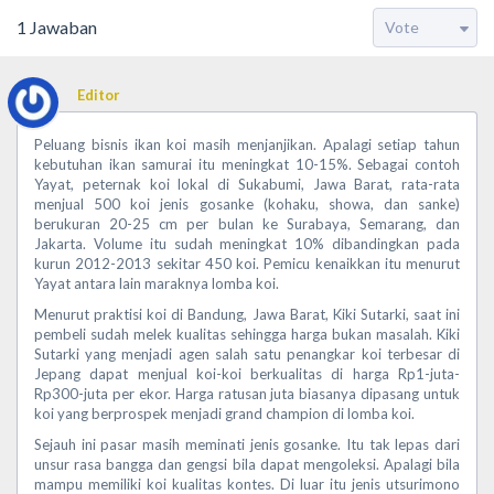
1
Jawaban
Editor
Peluang bisnis ikan koi masih menjanjikan. Apalagi setiap tahun
kebutuhan ikan samurai itu meningkat 10-15%. Sebagai contoh
Yayat, peternak koi lokal di Sukabumi, Jawa Barat, rata-rata
menjual 500 koi jenis gosanke (kohaku, showa, dan sanke)
berukuran 20-25 cm per bulan ke Surabaya, Semarang, dan
Jakarta. Volume itu sudah meningkat 10% dibandingkan pada
kurun 2012-2013 sekitar 450 koi. Pemicu kenaikkan itu menurut
Yayat antara lain maraknya lomba koi.
Menurut praktisi koi di Bandung, Jawa Barat, Kiki Sutarki, saat ini
pembeli sudah melek kualitas sehingga harga bukan masalah. Kiki
Sutarki yang menjadi agen salah satu penangkar koi terbesar di
Jepang dapat menjual koi-koi berkualitas di harga Rp1-juta-
Rp300-juta per ekor. Harga ratusan juta biasanya dipasang untuk
koi yang berprospek menjadi grand champion di lomba koi.
Sejauh ini pasar masih meminati jenis gosanke. Itu tak lepas dari
unsur rasa bangga dan gengsi bila dapat mengoleksi. Apalagi bila
mampu memiliki koi kualitas kontes. Di luar itu jenis utsurimono