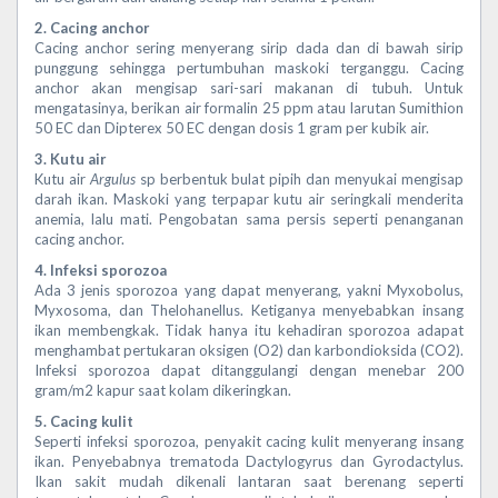
2. Cacing anchor
Cacing anchor sering menyerang sirip dada dan di bawah sirip
punggung sehingga pertumbuhan maskoki terganggu. Cacing
anchor akan mengisap sari-sari makanan di tubuh. Untuk
mengatasinya, berikan air formalin 25 ppm atau larutan Sumithion
50 EC dan Dipterex 50 EC dengan dosis 1 gram per kubik air.
3. Kutu air
Kutu air
Argulus
sp berbentuk bulat pipih dan menyukai mengisap
darah ikan. Maskoki yang terpapar kutu air seringkali menderita
anemia, lalu mati. Pengobatan sama persis seperti penanganan
cacing anchor.
4. Infeksi sporozoa
Ada 3 jenis sporozoa yang dapat menyerang, yakni Myxobolus,
Myxosoma, dan Thelohanellus. Ketiganya menyebabkan insang
ikan membengkak. Tidak hanya itu kehadiran sporozoa adapat
menghambat pertukaran oksigen (O2) dan karbondioksida (CO2).
Infeksi sporozoa dapat ditanggulangi dengan menebar 200
gram/m2 kapur saat kolam dikeringkan.
5. Cacing kulit
Seperti infeksi sporozoa, penyakit cacing kulit menyerang insang
ikan. Penyebabnya trematoda Dactylogyrus dan Gyrodactylus.
Ikan sakit mudah dikenali lantaran saat berenang seperti