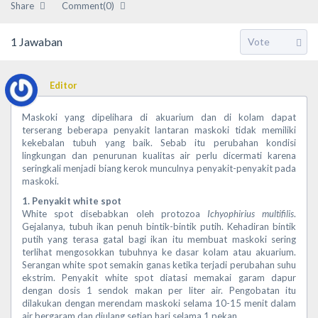
Share
Comment(0)
1
Jawaban
Editor
Maskoki yang dipelihara di akuarium dan di kolam dapat
terserang beberapa penyakit lantaran maskoki tidak memiliki
kekebalan tubuh yang baik. Sebab itu perubahan kondisi
lingkungan dan penurunan kualitas air perlu dicermati karena
seringkali menjadi biang kerok munculnya penyakit-penyakit pada
maskoki.
1. Penyakit white spot
White spot disebabkan oleh protozoa
Ichyophirius multifilis
.
Gejalanya, tubuh ikan penuh bintik-bintik putih. Kehadiran bintik
putih yang terasa gatal bagi ikan itu membuat maskoki sering
terlihat mengosokkan tubuhnya ke dasar kolam atau akuarium.
Serangan white spot semakin ganas ketika terjadi perubahan suhu
ekstrim. Penyakit white spot diatasi memakai garam dapur
dengan dosis 1 sendok makan per liter air. Pengobatan itu
dilakukan dengan merendam maskoki selama 10-15 menit dalam
air bergaram dan diulang setiap hari selama 1 pekan.