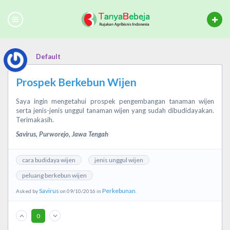
Default
Prospek Berkebun Wijen
Saya ingin mengetahui prospek pengembangan tanaman wijen
serta jenis-jenis unggul tanaman wijen yang sudah dibudidayakan.
Terimakasih.
Savirus, Purworejo, Jawa Tengah
cara budidaya wijen
jenis unggul wijen
peluang berkebun wijen
Savirus
Perkebunan
Asked by
on 09/10/2016 in
.
0