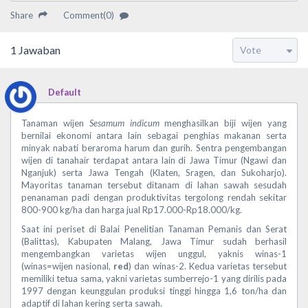
Share
Comment(0)
1
Jawaban
Default
Tanaman wijen
Sesamum indicum
menghasilkan biji wijen yang
bernilai ekonomi antara lain sebagai penghias makanan serta
minyak nabati beraroma harum dan gurih. Sentra pengembangan
wijen di tanahair terdapat antara lain di Jawa Timur (Ngawi dan
Nganjuk) serta Jawa Tengah (Klaten, Sragen, dan Sukoharjo).
Mayoritas tanaman tersebut ditanam di lahan sawah sesudah
penanaman padi dengan produktivitas tergolong rendah sekitar
800-900 kg/ha dan harga jual Rp17.000-Rp18.000/kg.
Saat ini periset di Balai Penelitian Tanaman Pemanis dan Serat
(Balittas), Kabupaten Malang, Jawa Timur sudah berhasil
mengembangkan varietas wijen unggul, yaknis winas-1
(winas=wijen nasional,
red
) dan winas-2. Kedua varietas tersebut
memiliki tetua sama, yakni varietas sumberrejo-1 yang dirilis pada
1997 dengan keunggulan produksi tinggi hingga 1,6 ton/ha dan
adaptif di lahan kering serta sawah.