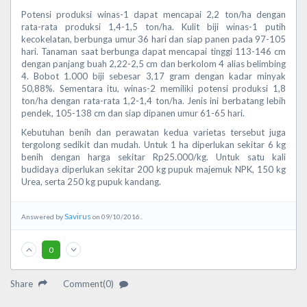
Potensi produksi winas-1 dapat mencapai 2,2 ton/ha dengan
rata-rata produksi 1,4-1,5 ton/ha. Kulit biji winas-1 putih
kecokelatan, berbunga umur 36 hari dan siap panen pada 97-105
hari. Tanaman saat berbunga dapat mencapai tinggi 113-146 cm
dengan panjang buah 2,22-2,5 cm dan berkolom 4 alias belimbing
4. Bobot 1.000 biji sebesar 3,17 gram dengan kadar minyak
50,88%. Sementara itu, winas-2 memiliki potensi produksi 1,8
ton/ha dengan rata-rata 1,2-1,4 ton/ha. Jenis ini berbatang lebih
pendek, 105-138 cm dan siap dipanen umur 61-65 hari.
Kebutuhan benih dan perawatan kedua varietas tersebut juga
tergolong sedikit dan mudah. Untuk 1 ha diperlukan sekitar 6 kg
benih dengan harga sekitar Rp25.000/kg. Untuk satu kali
budidaya diperlukan sekitar 200 kg pupuk majemuk NPK, 150 kg
Urea, serta 250 kg pupuk kandang.
Savirus
Answered by
on 09/10/2016..
0
Share
Comment(0)