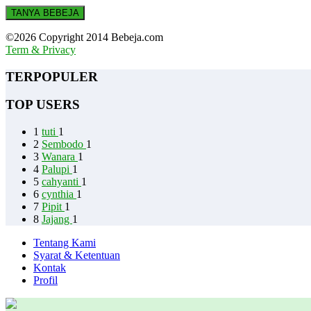
TANYA BEBEJA
©2026 Copyright 2014 Bebeja.com
Term & Privacy
TERPOPULER
TOP USERS
1
tuti
1
2
Sembodo
1
3
Wanara
1
4
Palupi
1
5
cahyanti
1
6
cynthia
1
7
Pipit
1
8
Jajang
1
Tentang Kami
Syarat & Ketentuan
Kontak
Profil