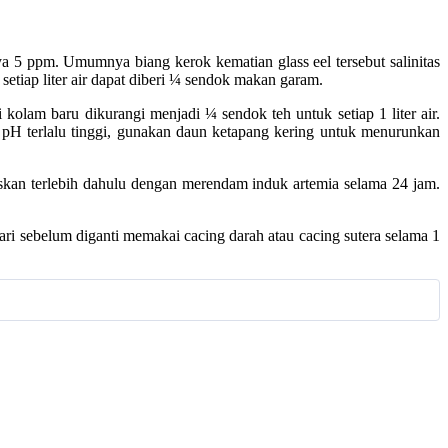
ya 5 ppm. Umumnya biang kerok kematian glass eel tersebut salinitas
, setiap liter air dapat diberi ¼ sendok makan garam.
i kolam baru dikurangi menjadi ¼ sendok teh untuk setiap 1 liter air.
ila pH terlalu tinggi, gunakan daun ketapang kering untuk menurunkan
taskan terlebih dahulu dengan merendam induk artemia selama 24 jam.
hari sebelum diganti memakai cacing darah atau cacing sutera selama 1