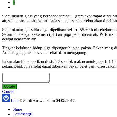
0
Sidat ukuran glass yang berbobot sampai 1 gram/ekor dapat dipeliha
air, selain cara penangkapan pada saat glass eel tersebut akan dipelih
Sidat ukuran glass biasanya dipelihara selama 55-60 hari sebelum mem
Selain itu derajat keasaman (pH) air juga perlu dicermati. Pada uku
derajat keasaman air.
Tingkat kelulusan hidup juga dipengaruhi oleh pakan. Pakan yang di
Artemia yang menetas serta sehat akan mengapung.
Pakan alami itu diberikan dosis 6-7 sendok makan untuk populasi 1 kg
pekan. Berikutnya sidat dapat diberikan pakan pelet yang disesuaika
Update
Cancel
Ibnu
Default
Answered on 04/02/2017.
Share
Comment(0)