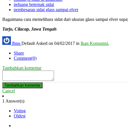
peluang beternak sidat
pembesaran sidat glass sampai elver
Bagaimana cara memelihara sidat dari ukuran glass sampai elver supa
Tarjo, Cilacap, Jawa Tengah
Ibnu
Default
Asked on 04/02/2017 in
Ikan Konsumsi.
Share
Comment(0)
Tambahkan komentar
Tambahkan komentar
Cancel
1
Answer(s)
Voting
Oldest