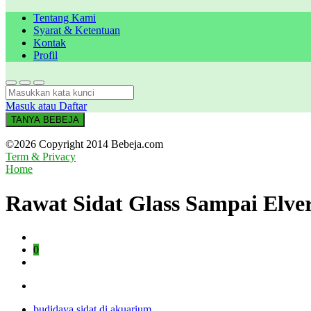
Tentang Kami
Syarat & Ketentuan
Kontak
Profil
Masuk atau Daftar
TANYA BEBEJA
©2026 Copyright 2014 Bebeja.com
Term & Privacy
Home
Rawat Sidat Glass Sampai Elve
0
budidaya sidat di akuarium