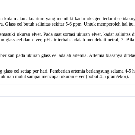
ra kolam atau akuarium yang memiliki kadar oksigen terlarut setidakn
ara. Glass eel butuh salinitas sekitar 5-6 ppm. Untuk memperoleh hal itu
asuki ukuran elver. Pada saat sortasi ukuran elver, kadar salinitas d
ran glass eel dan elver, pH air terbaik adalah mendekati netral, 7. B
berikan pada ukuran glass eel adalah artemia. Artemia biasanya dite
 glass eel setiap per hari. Pemberian artemia berlangsung selama 4-5 
n ukuran mulut sampai mencapai ukuran elver (bobot 4-5 gram/ekor).