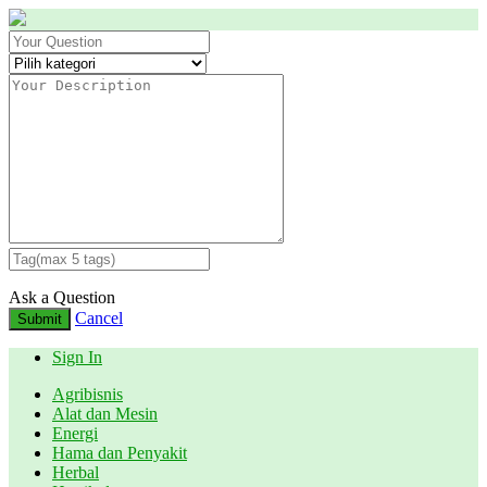
Ask a Question
Cancel
Submit
Sign In
Agribisnis
Alat dan Mesin
Energi
Hama dan Penyakit
Herbal