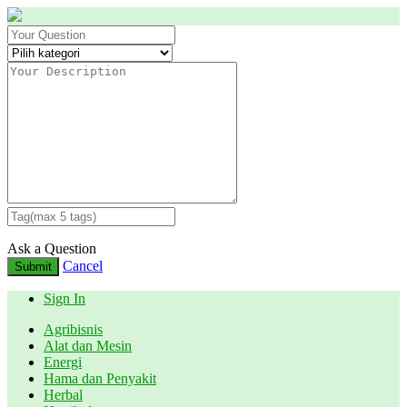
Ask a Question
Cancel
Submit
Sign In
Agribisnis
Alat dan Mesin
Energi
Hama dan Penyakit
Herbal