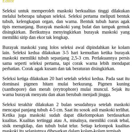
Editor
Seleksi untuk memperoleh maskoki berkualitas tinggi dilakukan
melalui beberapa tahapan seleksi. Seleksi pertama meliputi bentuk
tubuh, kelengkapan organ, dan warna. Bentuk tubuh harus agak
tipis memanjang. Burayak maskoki yang bulat dan tampak gemuk
disingkirkan. Berikutnya menyingkirkan burayak maskoki yang
memiliki sirip dan ekor tak lengkap.
Burayak maskoki yang lolos seleksi awal dipindahkan ke kolam
lain. Seleksi kedua dilakukan 3-5 hari kemudian ketika burayak
maskoki memiliki tubuh sepanjang 2,5-3 cm. Perlakuannya persis
sama seperti seleksi pertama, tapi corak warna lebih mendapat
perhatian. Corak agak kusam dan tak beraturan disingkirkan.
Seleksi ketiga dilakukan 20 hari setelah seleksi kedua. Pada saat itu
dominasi pigmen hitam mulai berkurang. Pigmen kuning
(xanthopore) dan merah (erytrophore) mulai muncul. Sejak itu
warna burayak menyatu dan akan berubah menjadi jingga.
Seleksi terakhir dilakukan 2 bulan sesudahnya setelah maskoki
mencapai panjang tubuh 4-5 cm. Saat itu sosok asli maskoki terlihat.
Ketika juga maskoki sudah dapat dikelompokan berdasarkan
kualitas. Kualitas tertinggi atau A, misalnya, memiliki corak tebal,
sisik mengkilap, dan tubuh bulat telur. Setiap kelompok kualitas
maskoki itu selanjutnya dibesarkan dalam kolam-kolam terpisah.