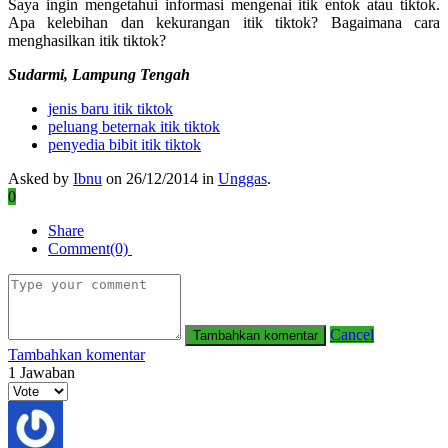
Saya ingin mengetahui informasi mengenai itik entok atau tiktok.
Apa kelebihan dan kekurangan itik tiktok? Bagaimana cara
menghasilkan itik tiktok?
Sudarmi, Lampung Tengah
jenis baru itik tiktok
peluang beternak itik tiktok
penyedia bibit itik tiktok
Asked by
Ibnu
on 26/12/2014 in
Unggas
.
0
Share
Comment(0)
Cancel
Tambahkan komentar
1
Jawaban