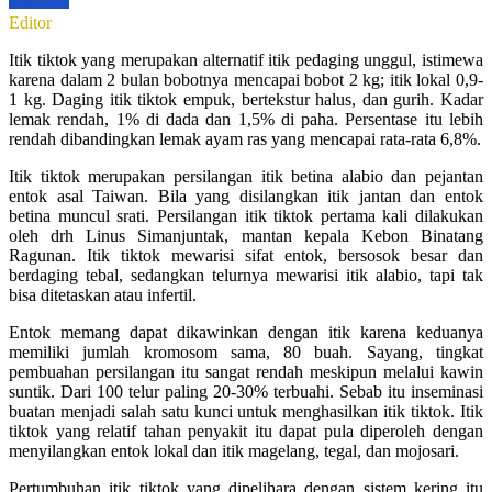
Editor
Itik tiktok yang merupakan alternatif itik pedaging unggul, istimewa
karena dalam 2 bulan bobotnya mencapai bobot 2 kg; itik lokal 0,9-
1 kg. Daging itik tiktok empuk, bertekstur halus, dan gurih. Kadar
lemak rendah, 1% di dada dan 1,5% di paha. Persentase itu lebih
rendah dibandingkan lemak ayam ras yang mencapai rata-rata 6,8%.
Itik tiktok merupakan persilangan itik betina alabio dan pejantan
entok asal Taiwan. Bila yang disilangkan itik jantan dan entok
betina muncul srati. Persilangan itik tiktok pertama kali dilakukan
oleh drh Linus Simanjuntak, mantan kepala Kebon Binatang
Ragunan. Itik tiktok mewarisi sifat entok, bersosok besar dan
berdaging tebal, sedangkan telurnya mewarisi itik alabio, tapi tak
bisa ditetaskan atau infertil.
Entok memang dapat dikawinkan dengan itik karena keduanya
memiliki jumlah kromosom sama, 80 buah. Sayang, tingkat
pembuahan persilangan itu sangat rendah meskipun melalui kawin
suntik. Dari 100 telur paling 20-30% terbuahi. Sebab itu inseminasi
buatan menjadi salah satu kunci untuk menghasilkan itik tiktok. Itik
tiktok yang relatif tahan penyakit itu dapat pula diperoleh dengan
menyilangkan entok lokal dan itik magelang, tegal, dan mojosari.
Pertumbuhan itik tiktok yang dipelihara dengan sistem kering itu