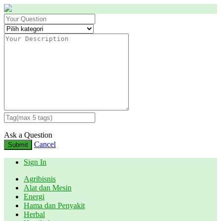
Ask a Question
Cancel
Submit
Sign In
Agribisnis
Alat dan Mesin
Energi
Hama dan Penyakit
Herbal