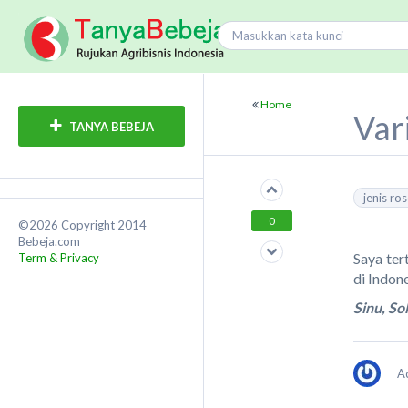
Home
Var
TANYA BEBEJA
jenis ro
0
©2026 Copyright 2014
Bebeja.com
Saya ter
Term & Privacy
di Indon
Sinu, So
A