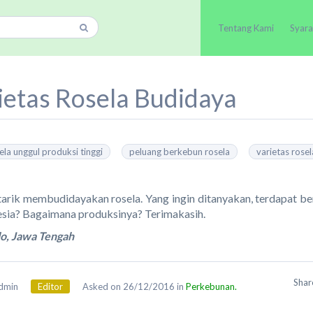
Tentang Kami
Syara
ietas Rosela Budidaya
sela unggul produksi tinggi
peluang berkebun rosela
varietas rosel
tarik membudidayakan rosela. Yang ingin ditanyakan, terdapat be
esia? Bagaimana produksinya? Terimakasih.
lo, Jawa Tengah
Sha
dmin
Editor
Asked on 26/12/2016 in
Perkebunan.