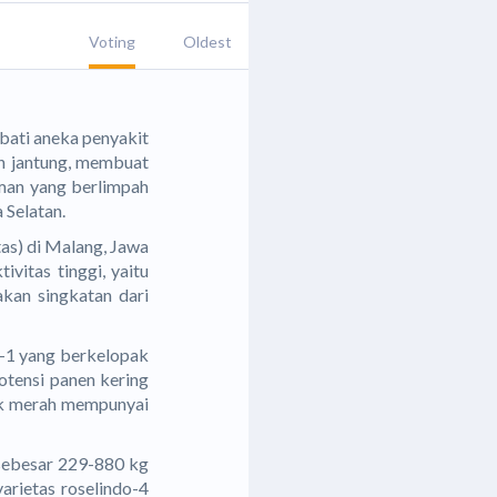
Voting
Oldest
ati aneka penyakit
uan jantung, membuat
man yang berlimpah
 Selatan.
tas) di Malang, Jawa
ivitas tinggi, yaitu
akan singkatan dari
o-1 yang berkelopak
otensi panen kering
pak merah mempunyai
 sebesar 229-880 kg
arietas roselindo-4