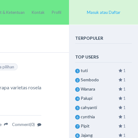
t & Ketentuan
Kontak
Profil
Masuk atau Daftar
TERPOPULER
TOP USERS
a pilihan
tuti
1
1
Sembodo
1
2
rapa varietas rosela
Wanara
1
3
Palupi
1
4
cahyanti
1
5
cynthia
1
6
re
Comment(0)
Pipit
1
7
Jajang
1
8