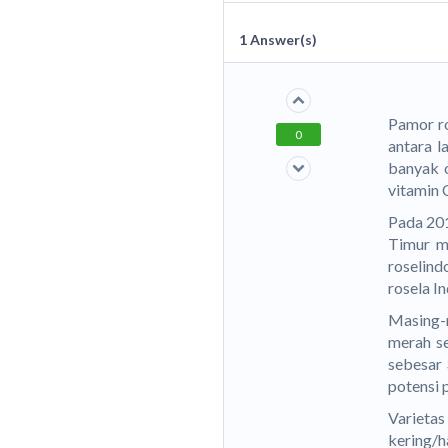
1
Answer(s)
Pamor r
0
antara l
banyak 
vitamin 
Pada 201
Timur me
roselind
rosela I
Masing-m
merah s
sebesar 
potensi 
Varietas
kering/h