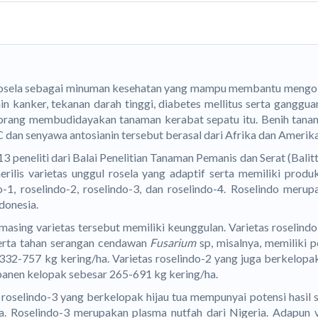
osela sebagai minuman kesehatan yang mampu membantu mengob
ain kanker, tekanan darah tinggi, diabetes mellitus serta gangg
orang membudidayakan tanaman kerabat sepatu itu. Benih tana
C dan senyawa antosianin tersebut berasal dari Afrika dan Amerika
3 peneliti dari Balai Penelitian Tanaman Pemanis dan Serat (Balit
rilis varietas unggul rosela yang adaptif serta memiliki produkt
o-1, roselindo-2, roselindo-3, dan roselindo-4. Roselindo merup
ndonesia.
asing varietas tersebut memiliki keunggulan. Varietas roselind
erta tahan serangan cendawan
Fusarium
sp, misalnya, memiliki p
332-757 kg kering/ha. Varietas roselindo-2 yang juga berkelo
panen kelopak sebesar 265-691 kg kering/ha.
 roselindo-3 yang berkelopak hijau tua mempunyai potensi hasil
a. Roselindo-3 merupakan plasma nutfah dari Nigeria. Adapun v