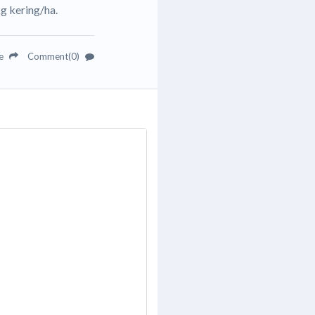
g kering/ha.
re
Comment(0)