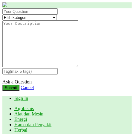
Ask a Question
Cancel
Submit
Sign In
Agribisnis
Alat dan Mesin
Energi
Hama dan Penyakit
Herbal