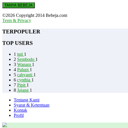
TANYA BEBEJA
©2026 Copyright 2014 Bebeja.com
Term & Privacy
TERPOPULER
TOP USERS
1
tuti
1
2
Sembodo
1
3
Wanara
1
4
Palupi
1
5
cahyanti
1
6
cynthia
1
7
Pipit
1
8
Jajang
1
Tentang Kami
Syarat & Ketentuan
Kontak
Profil