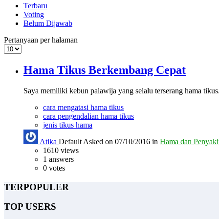
Terbaru
Voting
Belum Dijawab
Pertanyaan per halaman
Hama Tikus Berkembang Cepat
Saya memiliki kebun palawija yang selalu terserang hama tiku
cara mengatasi hama tikus
cara pengendalian hama tikus
jenis tikus hama
Atika
Default
Asked on 07/10/2016 in
Hama dan Penyakit
1610
views
1
answers
0
votes
TERPOPULER
TOP USERS