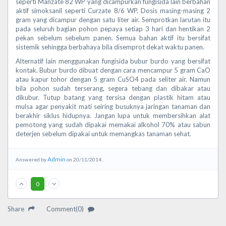
seperti Manzate 82 WP yang dicampurkan fungisida lain berbahan
aktif simoksanil seperti Curzate 8/6 WP. Dosis masing-masing 2
gram yang dicampur dengan satu liter air. Semprotkan larutan itu
pada seluruh bagian pohon pepaya setiap 3 hari dan hentikan 2
pekan sebelum sebelum panen. Semua bahan aktif itu bersifat
sistemik sehingga berbahaya bila disemprot dekat waktu panen.
Alternatif lain menggunakan fungisida bubur burdo yang bersifat
kontak. Bubur burdo dibuat dengan cara mencampur 5 gram CaO
atau kapur tohor dengan 5 gram CuSO4 pada seliter air. Namun
bila pohon sudah terserang, segera tebang dan dibakar atau
dikubur. Tutup batang yang tersisa dengan plastik hitam atau
mulsa agar penyakit mati seiring busuknya jaringan tanaman dan
berakhir siklus hidupnya. Jangan lupa untuk membersihkan alat
pemotong yang sudah dipakai memakai alkohol 70% atau sabun
deterjen sebelum dipakai untuk memangkas tanaman sehat.
Admin
Answered by
on 20/11/2014..
0
Share
Comment(0)