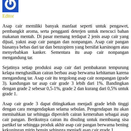
Editor
Asap cair memiliki banyak manfaat seperti untuk pengawet,
pembangkit aroma, serta pengganti deterjen untuk mencuci bahan
makanan mentah. Di pasar memang terdapat 2 jenis asap cair yang
dijual, yakni asap cair pangan dan nonpangan. Asap cair pangan
biasanya bebas dari tar dan benzopiren yang bersifat karsinogen atau
menyebabkan kanker. Sementara itu asap cair nonpangan
mengandung tar.
Sejatinya setiap produksi asap cair dari pembakaran tempurung
kelapa menghasilkan cairan berbau asap berwarna kehitaman karena
mengandung tar. Asap cair itu tergolong asap cair nonpangan (grade
3). kandungan tar asap cair grade 3 lebih dari 1%. Bandingkan
dengan grade 2 sebesar 0,5-1%, grade 2 dan kurang dari 0,5% untuk
grade 1.
Asap cair grade 3 dapat ditingkatkan menjadi grade lebih tinggi
dengan cara mengendapkan selama sebulan. Pengendapan itu akan
memisahkan tar sehingga diperoleh cairan kemerahan sebagai asap
cair pangan. Berikutnya cairan itu disuling untuk membuang sisa
partikel tar sehingga produk akhir asap cair pangan berwarna bening
kekuningan mirip bensin sehingga menjadi asap cair grade 1.