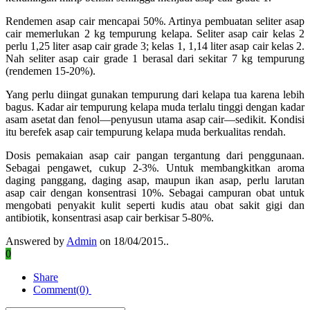
Rendemen asap cair mencapai 50%. Artinya pembuatan seliter asap
cair memerlukan 2 kg tempurung kelapa. Seliter asap cair kelas 2
perlu 1,25 liter asap cair grade 3; kelas 1, 1,14 liter asap cair kelas 2.
Nah seliter asap cair grade 1 berasal dari sekitar 7 kg tempurung
(rendemen 15-20%).
Yang perlu diingat gunakan tempurung dari kelapa tua karena lebih
bagus. Kadar air tempurung kelapa muda terlalu tinggi dengan kadar
asam asetat dan fenol—penyusun utama asap cair—sedikit. Kondisi
itu berefek asap cair tempurung kelapa muda berkualitas rendah.
Dosis pemakaian asap cair pangan tergantung dari penggunaan.
Sebagai pengawet, cukup 2-3%. Untuk membangkitkan aroma
daging panggang, daging asap, maupun ikan asap, perlu larutan
asap cair dengan konsentrasi 10%. Sebagai campuran obat untuk
mengobati penyakit kulit seperti kudis atau obat sakit gigi dan
antibiotik, konsentrasi asap cair berkisar 5-80%.
Answered by
Admin
on 18/04/2015..
0
Share
Comment(0)