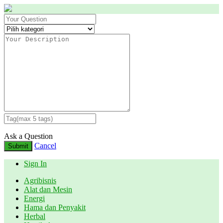
Ask a Question
Cancel
Submit
Sign In
Agribisnis
Alat dan Mesin
Energi
Hama dan Penyakit
Herbal