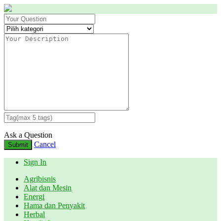
Ask a Question
Cancel
Submit
Sign In
Agribisnis
Alat dan Mesin
Energi
Hama dan Penyakit
Herbal